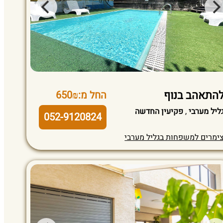
התאהב בנוף
החל מ:650₪
ליל מערבי
,
פקיעין החדשה
052-9120824
ימרים למשפחות בגליל מערבי