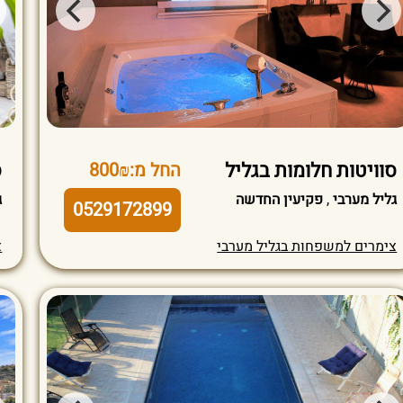
סוויטות חלומות בגליל
ס
החל מ:800₪
גליל מערבי
,
פקיעין החדשה
ג
0529172899
צימרים למשפחות בגליל מערבי
צ