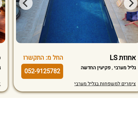
אחוזת LS
ס
החל מ: התקשרו
גליל מערבי
,
פקיעין החדשה
ג
052-9125782
צימרים למשפחות בגליל מערבי
צ