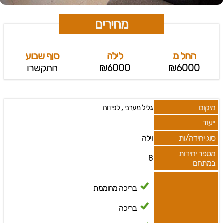
מחירים
החל מ
לילה
סןף שבוע
₪6000
₪6000
התקשרו
מיקום
,
גליל מערבי
לפידות
ייעוד
סוג יחידה/ות
וילה
מספר יחידות
8
במתחם
בריכה מחוממת
בריכה