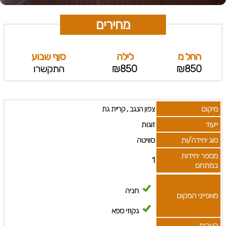
מחירים
החל מ
לילה
סןף שבוע
₪850
₪850
התקשרו
מיקום
,
צפון הנגב
קריית גת
ייעוד
זוגות
סוג יחידה/ות
סוויטה
מספר יחידות
1
במתחם
חניה
מאפייני המקום
גקוזי ספא
הערות