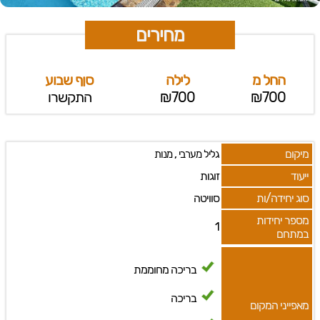
מחירים
החל מ
לילה
סןף שבוע
₪700
₪700
התקשרו
מיקום
,
גליל מערבי
מנות
ייעוד
זוגות
סוג יחידה/ות
סוויטה
מספר יחידות
1
במתחם
בריכה מחוממת
בריכה
מאפייני המקום