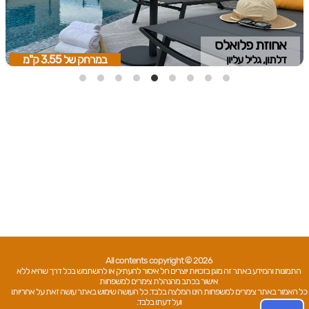
אחוזת פלואלס
דלתון, גליל עליון
במרחק של
3.55 ק"מ
All contents copyright © 2026
התמונות והמידע באתר זה מוגן בזכויות יוצרים חל איסור להעתיק או להשתמש בכל דרך שהיא ללא
אישור בכתב מהנהלת צימרים למשפחות
כל האמור באתר צימרים למשפחות הינו המלצה בלבד. כל העושה שימוש באתר עושה זאת על אחריותו
ועל דעתו בלבד.