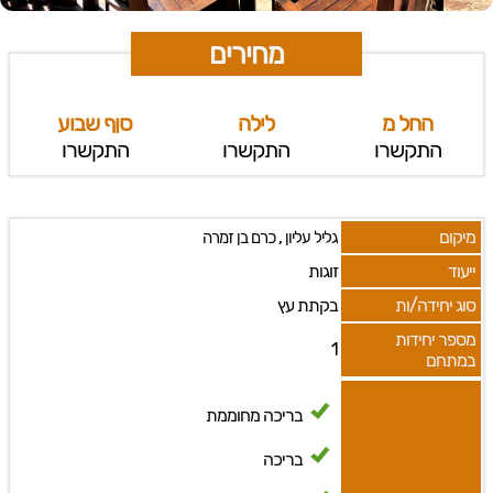
מחירים
החל מ
לילה
סןף שבוע
התקשרו
התקשרו
התקשרו
מיקום
,
גליל עליון
כרם בן זמרה
ייעוד
זוגות
סוג יחידה/ות
בקתת עץ
מספר יחידות
1
במתחם
בריכה מחוממת
בריכה