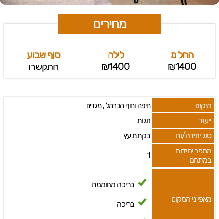
מחירים
החל מ
לילה
סןף שבוע
₪1400
₪1400
התקשרו
מיקום
,
חיפה וחוף הכרמל
מגדים
ייעוד
זוגות
סוג יחידה/ות
בקתת עץ
מספר יחידות
1
במתחם
בריכה מחוממת
מאפייני המקום
בריכה