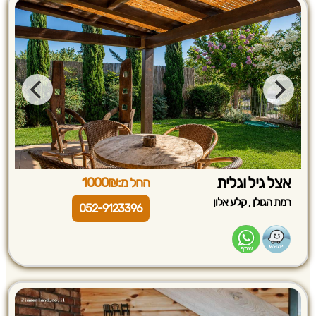
אצל גיל וגלית
החל מ:1000₪
,
רמת הגולן
קלע אלון
052-9123396