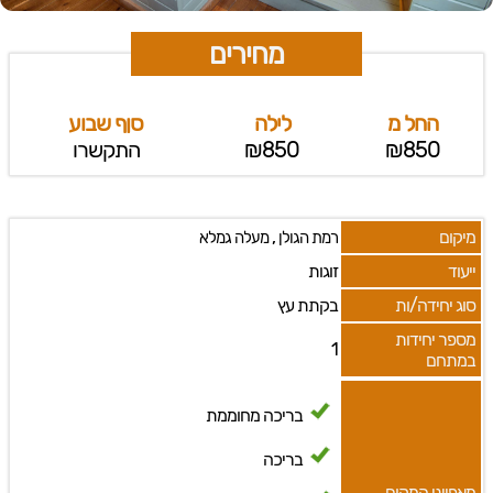
מחירים
החל מ
לילה
סןף שבוע
₪850
₪850
התקשרו
מיקום
,
רמת הגולן
מעלה גמלא
ייעוד
זוגות
סוג יחידה/ות
בקתת עץ
מספר יחידות
1
במתחם
בריכה מחוממת
בריכה
מאפייני המקום