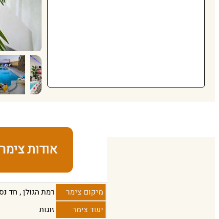
אודות צימר
מיקום צימר
רמת הגולן
,
חד נס
יעוד צימר
זוגות