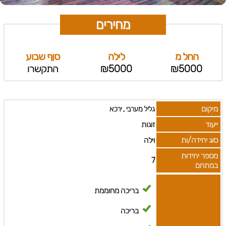
מחירים
החל מ
לילה
סןף שבוע
₪5000
₪5000
התקשרו
מיקום
,
גליל מערבי
ירכא
ייעוד
זוגות
סוג יחידה/ות
וילה
מספר יחידות
7
במתחם
בריכה מחוממת
בריכה