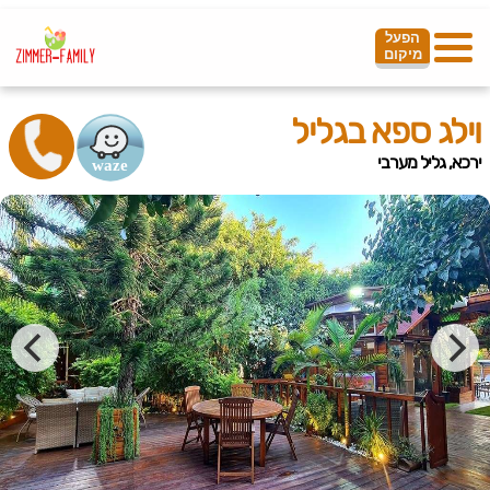
הפעל
מיקום
וילג ספא בגליל
ירכא, גליל מערבי