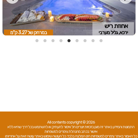
אחוזת ריש
ירכא, גליל מערבי
במרחק של
3.27 ק"מ
All contents copyright © 2026
התמונות והמידע באתר זה מוגן בזכויות יוצרים חל איסור להעתיק או להשתמש בכל דרך שהיא ללא
אישור בכתב מהנהלת צימרים למשפחות
כל האמור באתר צימרים למשפחות הינו המלצה בלבד. כל העושה שימוש באתר עושה זאת על אחריותו